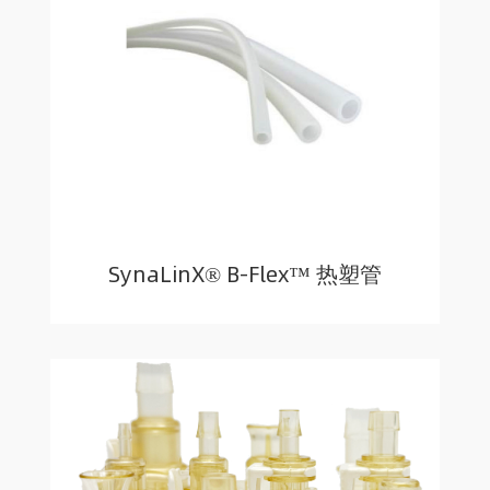
SynaLinX® B-Flex™ 热塑管