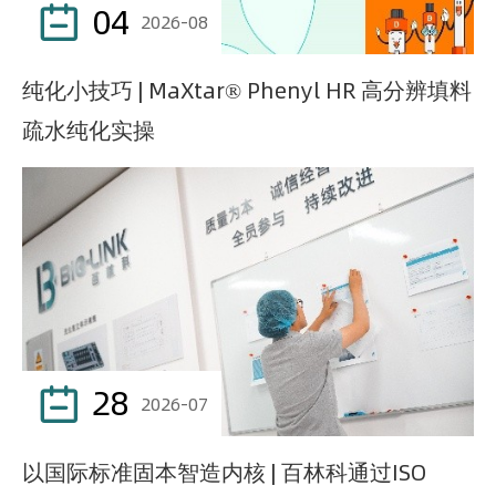
04

2026-08
纯化小技巧 | MaXtar® Phenyl HR 高分辨填料
疏水纯化实操
28

2026-07
以国际标准固本智造内核 | 百林科通过ISO