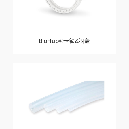
BioHub®卡箍&闷盖