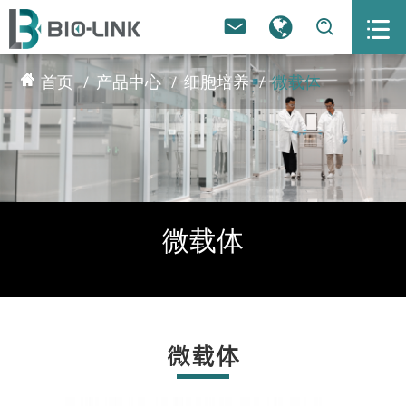



首页
产品中心
细胞培养
微载体
微载体
微载体