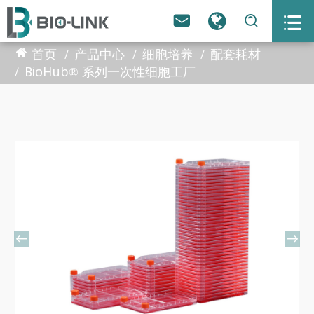



首页
产品中心
细胞培养
配套耗材
BioHub® 系列一次性细胞工厂

