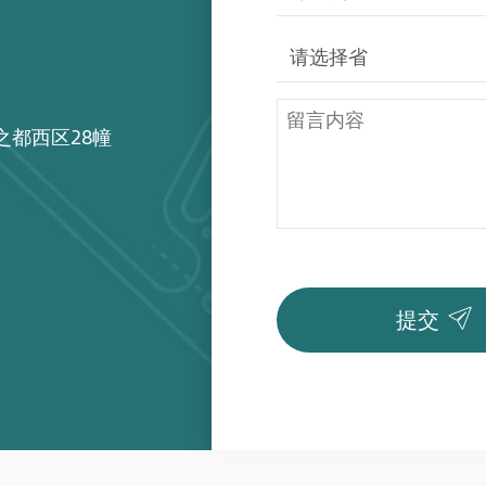
之都西区28幢

提交