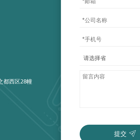
之都西区28幢

提交