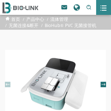



首页
产品中心
流体管理
无菌连接&断开
BioHub® PVC 无菌接管机

