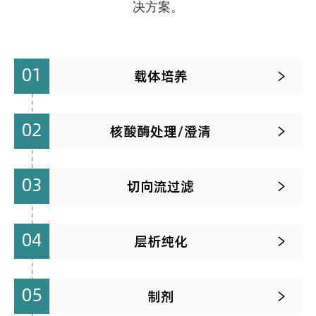
决方案。
01
载体培养

02
核酸酶处理/澄清

03
切向流过滤

04
层析纯化

05
制剂
