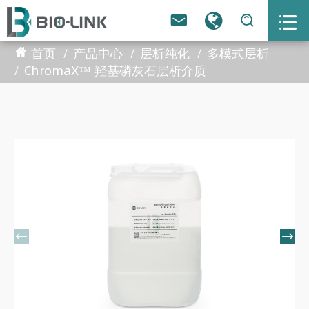



首页
产品中心
层析纯化
多模式层析
ChromaX™ 羟基磷灰石层析介质

