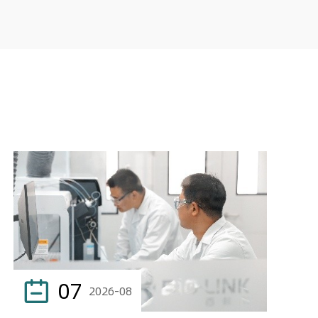
07

2026-08