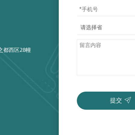
之都西区28幢

提交