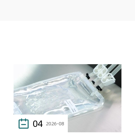
04

2026-08