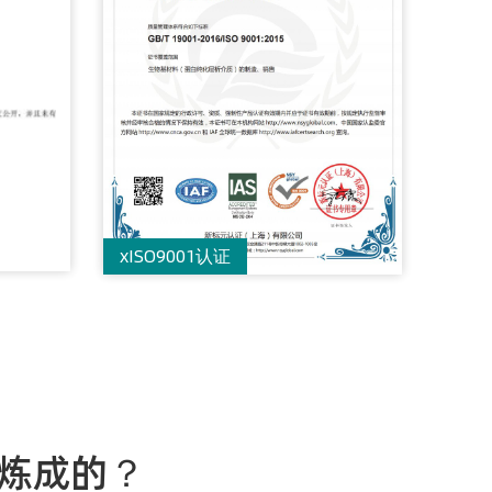
xISO9001认证
蛋白
何炼成的？