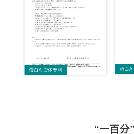
蛋白A 
蛋白A 变体专利
“一百分