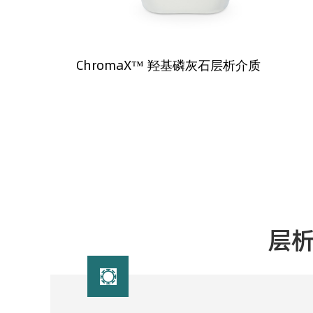
ChromaX™ 羟基磷灰石层析介质
层
