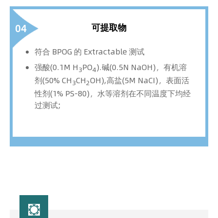
可提取物
04
符合 BPOG 的 Extractable 测试
强酸(0.1M H
PO
).碱(0.5N NaOH)，有机溶
3
4
剂(50% CH
CH
OH),高盐(5M NaCI)，表面活
3
2
性剂(1% PS-80)，水等溶剂在不同温度下均经
过测试;
