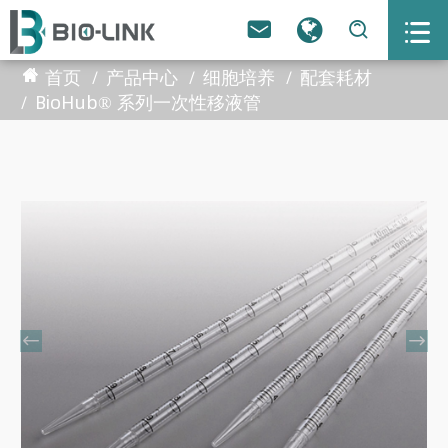



首页
产品中心
细胞培养
配套耗材
BioHub® 系列一次性移液管

