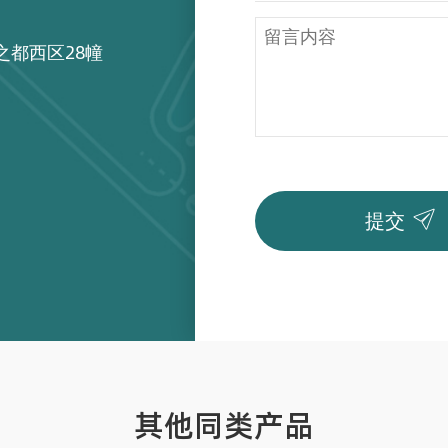
之都西区28幢

提交
其他同类产品