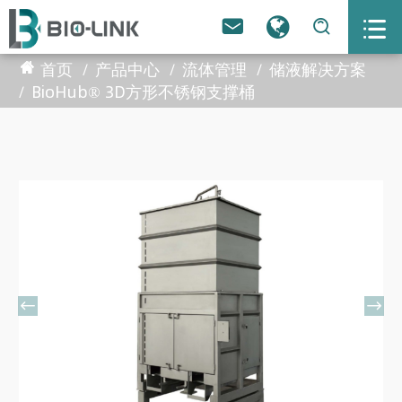



首页
产品中心
流体管理
储液解决方案
BioHub® 3D方形不锈钢支撑桶

