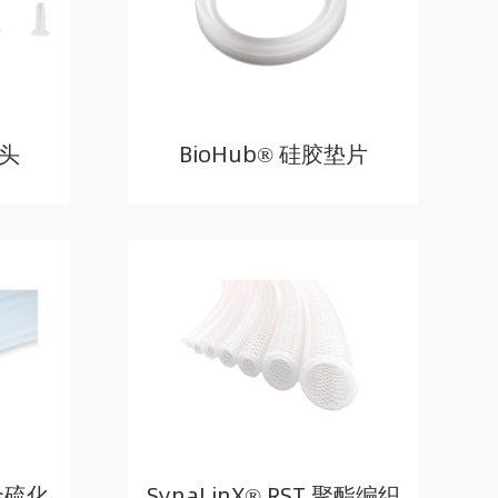
堵头
BioHub® 硅胶垫片
铂金硫化
SynaLinX® RST 聚酯编织