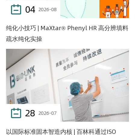
04

2026-08
纯化小技巧 | MaXtar® Phenyl HR 高分辨填料
疏水纯化实操
28

2026-07
以国际标准固本智造内核 | 百林科通过ISO