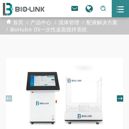



首页
产品中心
流体管理
配液解决方案
BioHub® DS一次性桌面搅拌系统

