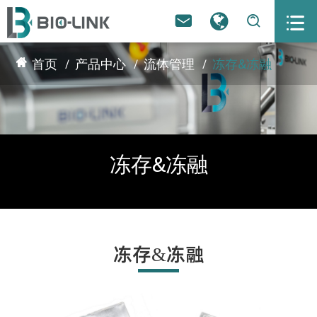



首页
产品中心
流体管理
冻存&冻融
冻存&冻融
冻存&冻融