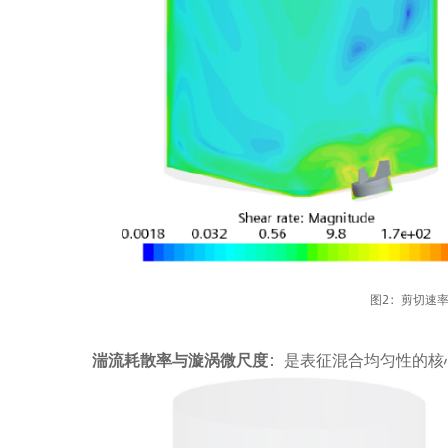
图2：剪切速率与
湍流耗散率与漩涡微尺度
：是表征混合均匀性的核