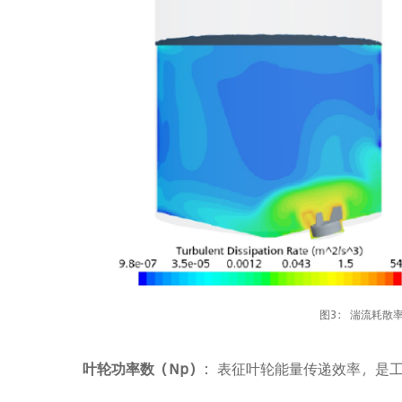
图3： 湍流耗散率
叶轮功率数（Np）
：表征叶轮能量传递效率，是